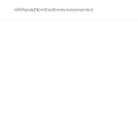
অফিসিয়াল
APK
লগইন
ডাউনলোড
অবস্থান
আলোচনা