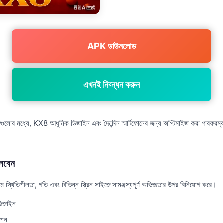
APK ডাউনলোড
এখনই নিবন্ধন করুন
গুলোর মধ্যে, KX8 আধুনিক ডিজাইন এবং দৈনন্দিন স্মার্টফোনের জন্য অপ্টিমাইজ করা পারফরম্যা
েবেন
স্থিতিশীলতা, গতি এবং বিভিন্ন স্ক্রিন সাইজে সামঞ্জস্যপূর্ণ অভিজ্ঞতার উপর বিনিয়োগ করে।
ডিজাইন
েশন