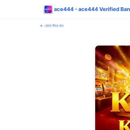
ace444 - ace444 Verified Bang
← হোমে ফিরে যান