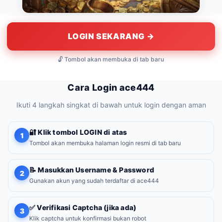
LOGIN SEKARANG →
🔓 Tombol akan membuka di tab baru
Cara Login ace444
Ikuti 4 langkah singkat di bawah untuk login dengan aman
🔐 Klik tombol LOGIN di atas
1
Tombol akan membuka halaman login resmi di tab baru
📝 Masukkan Username & Password
2
Gunakan akun yang sudah terdaftar di ace444
✅ Verifikasi Captcha (jika ada)
3
Klik captcha untuk konfirmasi bukan robot